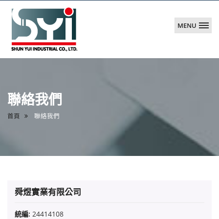
MENU
舜
煜
實
業
聯絡我們
(股)
有
首頁
聯絡我們
限
公
司
舜煜實業有限公司
統編:
24414108