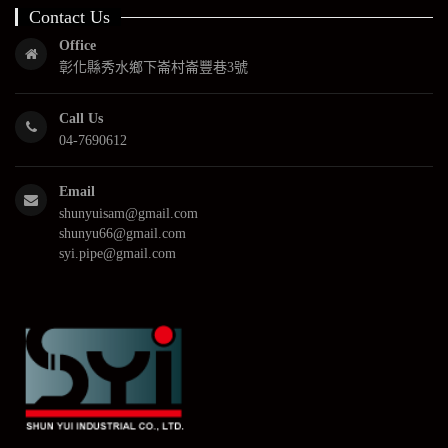
Contact Us
Office
彰化縣秀水鄉下崙村崙豐巷3號
Call Us
04-7690612
Email
shunyuisam@gmail.com
shunyu66@gmail.com
syi.pipe@gmail.com
公
司
簡
介