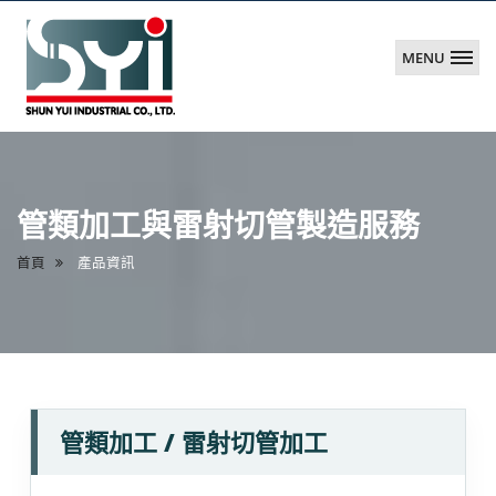
MENU
舜
煜
實
業
管類加工與雷射切管製造服務
(股)
有
首頁
產品資訊
限
公
司
管類加工 / 雷射切管加工