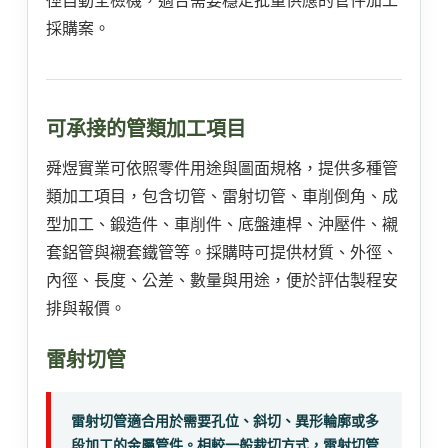
徑自動全檢機，適合需要穩定批量供應的管件加工
採購案。
可承接的管類加工項目
舜煜實業可依照零件用途與圖面規格，提供多種管
類加工項目，包含切管、雷射切管、車削倒角、成
型加工、鍛造件、車削件、底盤連桿、沖壓件、襯
套鋁管與襯套鐵管等。採購時可提供材質、外徑、
內徑、長度、公差、數量與用途，便於評估製程安
排與報價。
雷射切管
雷射切管適合用於需要孔位、斜切、異形輪廓或多
段加工的金屬管件。相較一般裁切方式，雷射切管