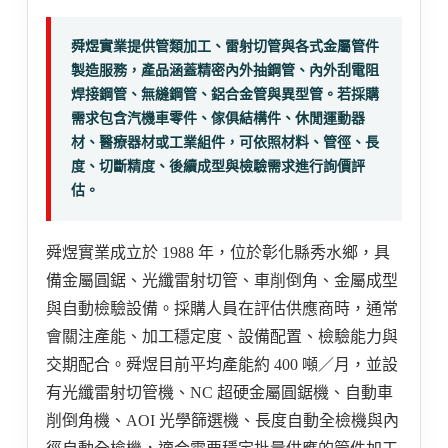
舜煜實業提供管類加工、雷射切管與各式金屬管件
製造服務，產品涵蓋精密內外抽鋼管、內外刮電阻
焊接鋼管、無縫鋼管、鋁合金管與異型管。若採購
需求包含汽機車零件、傢俱結構件、休閒運動器
材、醫療器材或工業組件，可依照材料、管徑、長
度、切斷精度、後續成型與檢驗需求進行詢價評
估。
舜煜實業成立於 1988 年，位於彰化縣秀水鄉，具
備金屬圓鋸、光纖雷射切管、車削倒角、金屬成型
與自動檢驗設備。採購人員在評估供應商時，通常
會關注產能、加工穩定度、設備配置、檢驗能力與
交期配合。舜煜目前平均產能約 400 噸／月，並設
有光纖雷射切管機、NC 超硬金屬圓鋸機、自動車
削倒角機、AOI 光學篩選機、長度自動全檢機與內