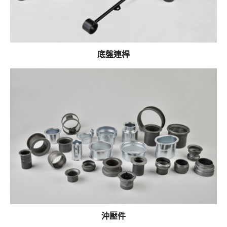
底盤連桿
沖壓件